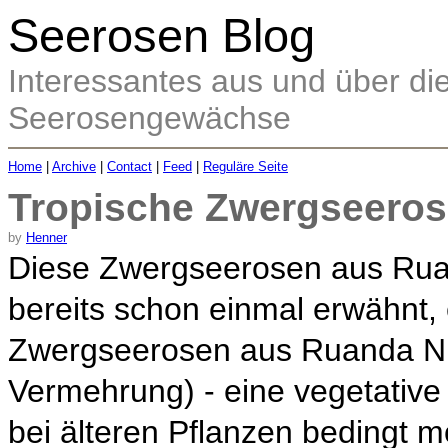
Seerosen Blog
Interessantes aus und über d
Seerosengewächse
Home
|
Archive
|
Contact
|
Feed
|
Reguläre Seite
Tropische Zwergseerose
by
Henner
Diese Zwergseerosen aus Rua
bereits schon einmal erwähnt, 
Zwergseerosen aus Ruanda N
Vermehrung) - eine vegetative
bei älteren Pflanzen bedingt mö