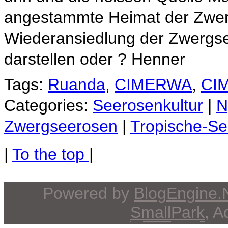
angestammte Heimat der Zwerg
Wiederansiedlung der Zwergs
darstellen oder ? Henner
Tags:
Ruanda
,
CIMERWA
,
CI
Categories:
Seerosenkultur
|
N
Zwergseerosen
|
Tropische-S
|
To the top
|
Powered by
BlogEngine
SmallPark
, 