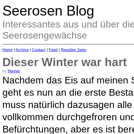
Seerosen Blog
Interessantes aus und über d
Seerosengewächse
Home
|
Archive
|
Contact
|
Feed
|
Reguläre Seite
Dieser Winter war hart
by
Henner
Nachdem das Eis auf meinen 
geht es nun an die erste Bes
muss natürlich dazusagen all
vollkommen durchgefroren und
Befürchtungen, aber es ist ber