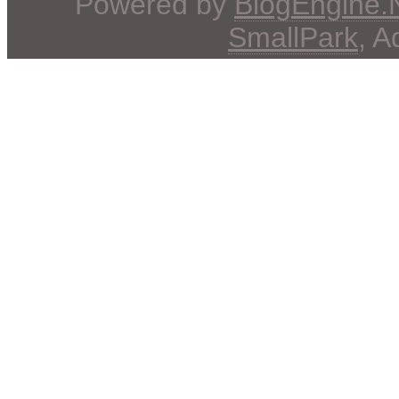
Powered by
BlogEngine
SmallPark
, 