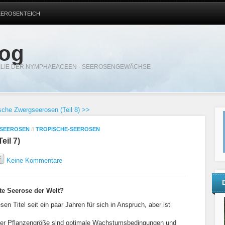
EEROSENTEICH
log
MILIE DER NYMPHAEACEEN - SEEROSENGEWÄCHSE
sche Zwergseerosen (Teil 8) >>
SEEROSEN
//
TROPISCHE-SEEROSEN
eil 7)
Keine Kommentare
te Seerose der Welt?
 Titel seit ein paar Jahren für sich in Anspruch, aber ist
 der Pflanzengröße sind optimale Wachstumsbedingungen und