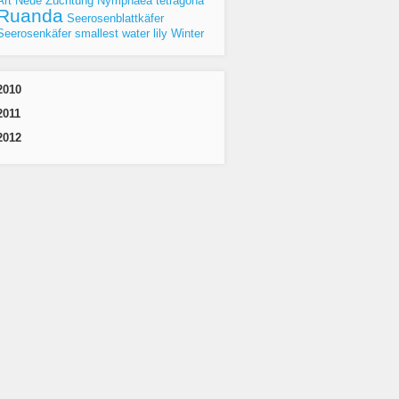
Art
Neue Züchtung
Nymphaea tetragona
Ruanda
Seerosenblattkäfer
Seerosenkäfer
smallest water lily
Winter
2010
2011
2012