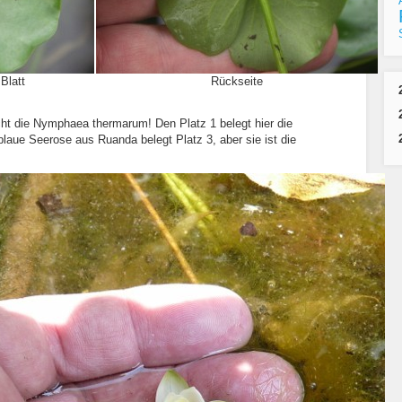
Blatt
Rückseite
icht die Nymphaea thermarum! Den Platz 1 belegt hier die
laue Seerose aus Ruanda belegt Platz 3, aber sie ist die