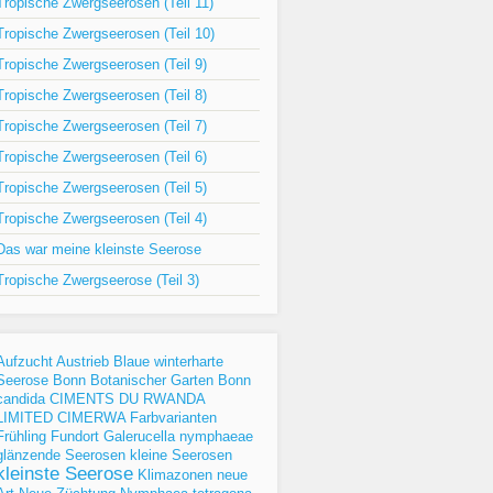
Tropische Zwergseerosen (Teil 11)
Tropische Zwergseerosen (Teil 10)
Tropische Zwergseerosen (Teil 9)
Tropische Zwergseerosen (Teil 8)
Tropische Zwergseerosen (Teil 7)
Tropische Zwergseerosen (Teil 6)
Tropische Zwergseerosen (Teil 5)
Tropische Zwergseerosen (Teil 4)
Das war meine kleinste Seerose
Tropische Zwergseerose (Teil 3)
Aufzucht
Austrieb
Blaue winterharte
Seerose
Bonn
Botanischer Garten Bonn
candida
CIMENTS DU RWANDA
LIMITED
CIMERWA
Farbvarianten
Frühling
Fundort
Galerucella nymphaeae
glänzende Seerosen
kleine Seerosen
kleinste Seerose
Klimazonen
neue