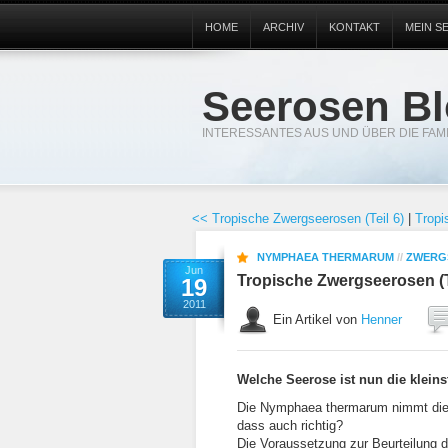
HOME
ARCHIV
KONTAKT
MEIN S
Seerosen B
INTERESSANTES AUS UND ÜBER DIE FA
<< Tropische Zwergseerosen (Teil 6)
|
Tropi
NYMPHAEA THERMARUM
//
ZWERG
Jun
Tropische Zwergseerosen (T
19
2011
Ein Artikel von
Henner
Welche Seerose ist nun die kleins
Die Nymphaea thermarum nimmt diesen
dass auch richtig?
Die Voraussetzung zur Beurteilung