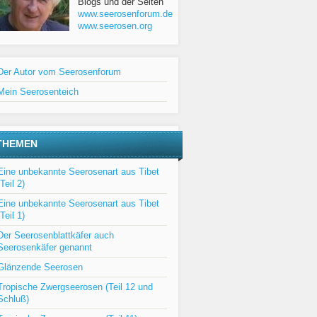
Blogs und der Seiten
www.seerosenforum.de
www.seerosen.org
Der Autor vom Seerosenforum
Mein Seerosenteich
THEMEN
Eine unbekannte Seerosenart aus Tibet
(Teil 2)
Eine unbekannte Seerosenart aus Tibet
(Teil 1)
Der Seerosenblattkäfer auch
Seerosenkäfer genannt
Glänzende Seerosen
Tropische Zwergseerosen (Teil 12 und
Schluß)