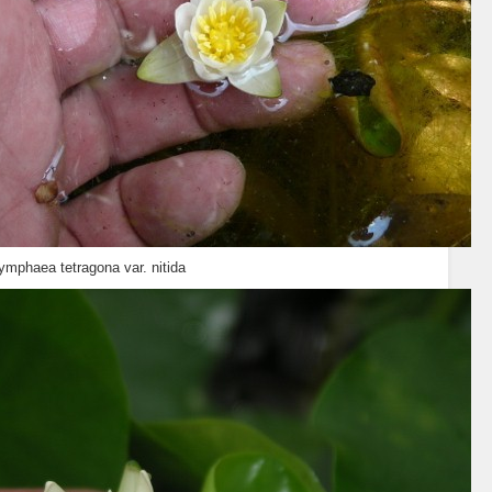
ymphaea tetragona var. nitida