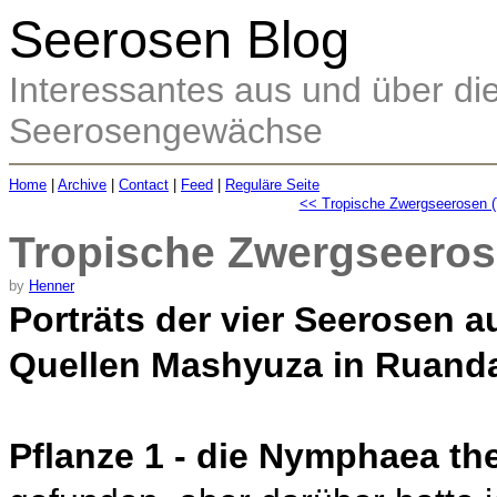
Seerosen Blog
Interessantes aus und über d
Seerosengewächse
Home
|
Archive
|
Contact
|
Feed
|
Reguläre Seite
<< Tropische Zwergseerosen (T
Tropische Zwergseerose
by
Henner
Porträts der vier Seerosen 
Quellen Mashyuza in Ruand
Pflanze 1 - die Nymphaea t