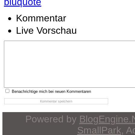
b
i
u
quote
Kommentar
Live Vorschau
Benachrichtige mich bei neuen Kommentaren
Powered by
BlogEngine
SmallPark
, 